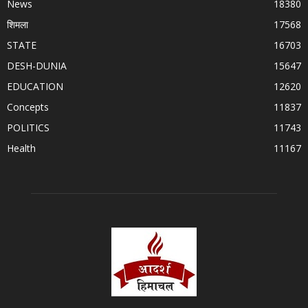
News
18380
शिमला
17568
STATE
16703
DESH-DUNIA
15647
EDUCATION
12620
Concepts
11837
POLITICS
11743
Health
11167