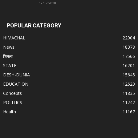
12/07/2020
POPULAR CATEGORY
HIMACHAL
22004
News
18378
शिमला
17566
STATE
16701
DESH-DUNIA
15645
EDUCATION
12620
Concepts
11835
POLITICS
11742
Health
11167