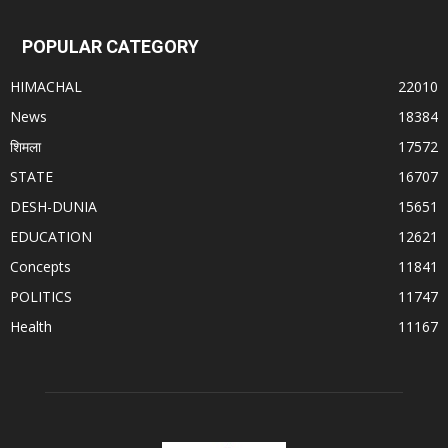
POPULAR CATEGORY
HIMACHAL
22010
News
18384
शिमला
17572
STATE
16707
DESH-DUNIA
15651
EDUCATION
12621
Concepts
11841
POLITICS
11747
Health
11167