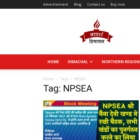
Advertisement
Blog
Contact us
Buy now
Aadarsh
Himachal
HOME
HIMACHAL
NORTHERN REGION
Home
Tags
NPSEA
Tag: NPSEA