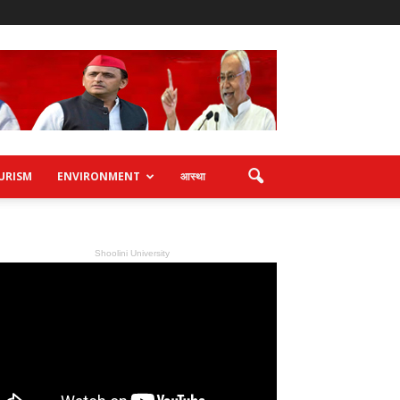
URISM
ENVIRONMENT
आस्था
Shoolini University