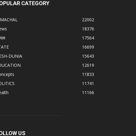
OPULAR CATEGORY
IMACHAL
22002
ews
18376
मला
17564
TATE
16699
ESH-DUNIA
15643
DUCATION
12619
oncepts
11833
OLITICS
11741
alth
11166
OLLOW US