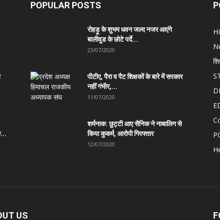
POPULAR POSTS
P
रोहड़ू के शुभम धवन जल्द नजर आएंगे
H
बालीवुड के छोटे पर्दे...
N
23/07/2020
शि
S
त
पीटीए, पैरा व पैट शिक्षकों के बारे में सरकार
नहीं गंभीर,...
D
11/07/2020
E
C
शर्मनाक: छुट्टी आए सैनिक ने नाबालिग से
...
किया कुकर्म, आरोपी गिरफ्तार
P
12/07/2020
He
OUT US
F