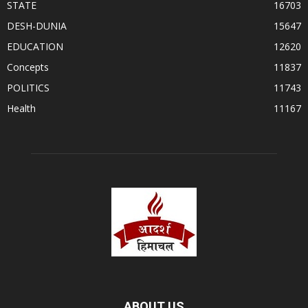
STATE
16703
DESH-DUNIA
15647
EDUCATION
12620
Concepts
11837
POLITICS
11743
Health
11167
ABOUT US