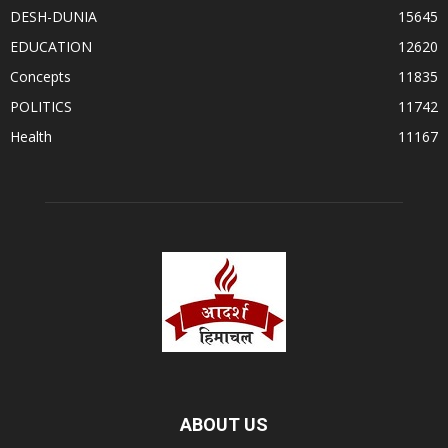
DESH-DUNIA
15645
EDUCATION
12620
Concepts
11835
POLITICS
11742
Health
11167
ABOUT US