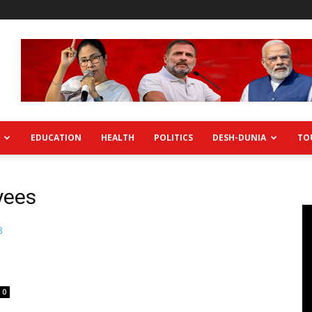
EDUCATION
HEALTH
POLITICS
DESH-DUNIA
TO
yees
0