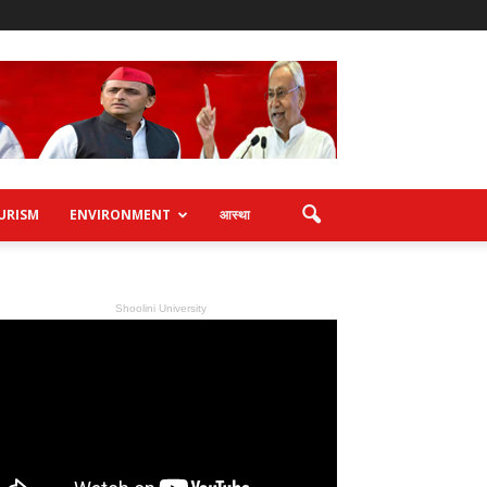
URISM
ENVIRONMENT
आस्था
Shoolini University