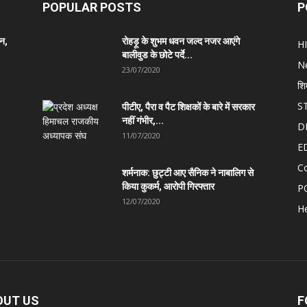
POPULAR POSTS
P
ान,
रोहड़ू के शुभम धवन जल्द नजर आएंगे
H
बालीवुड के छोटे पर्दे...
N
23/07/2020
शि
S
पीटीए, पैरा व पैट शिक्षकों के बारे में सरकार
नहीं गंभीर,...
D
11/07/2020
E
C
शर्मनाक: छुट्टी आए सैनिक ने नाबालिग से
किया कुकर्म, आरोपी गिरफ्तार
P
12/07/2020
He
OUT US
F