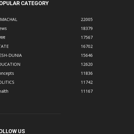
OPULAR CATEGORY
IMACHAL
22005
ews
18379
मला
17567
TATE
16702
ESH-DUNIA
15646
DUCATION
12620
oncepts
11836
OLITICS
11742
alth
11167
OLLOW US