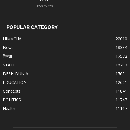
12/07/2020
POPULAR CATEGORY
HIMACHAL
22010
News
18384
शिमला
17572
STATE
16707
DESH-DUNIA
15651
EDUCATION
12621
Concepts
11841
POLITICS
11747
Health
11167