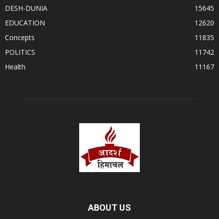
DESH-DUNIA
15645
EDUCATION
12620
Concepts
11835
POLITICS
11742
Health
11167
ABOUT US