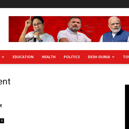
EDUCATION
HEALTH
POLITICS
DESH-DUNIA
TO
ent
र
0