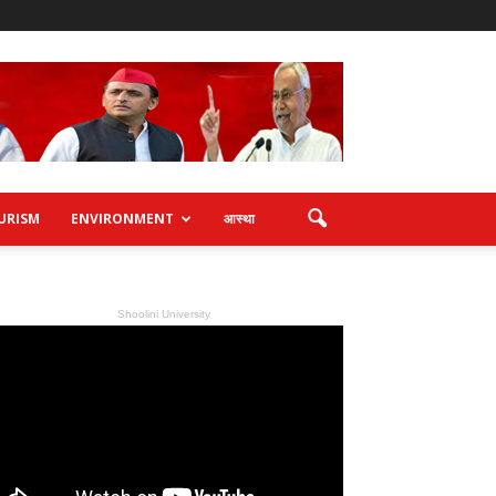
URISM
ENVIRONMENT
आस्था
Shoolini University