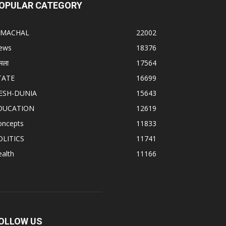
OPULAR CATEGORY
IMACHAL
22002
ews
18376
मला
17564
TATE
16699
ESH-DUNIA
15643
DUCATION
12619
oncepts
11833
OLITICS
11741
alth
11166
OLLOW US