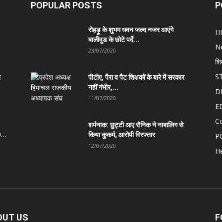
POPULAR POSTS
P
रोहड़ू के शुभम धवन जल्द नजर आएंगे
H
बालीवुड के छोटे पर्दे...
N
23/07/2020
शि
S
त
पीटीए, पैरा व पैट शिक्षकों के बारे में सरकार
नहीं गंभीर,...
D
11/07/2020
E
C
शर्मनाक: छुट्टी आए सैनिक ने नाबालिग से
...
किया कुकर्म, आरोपी गिरफ्तार
P
12/07/2020
He
OUT US
F