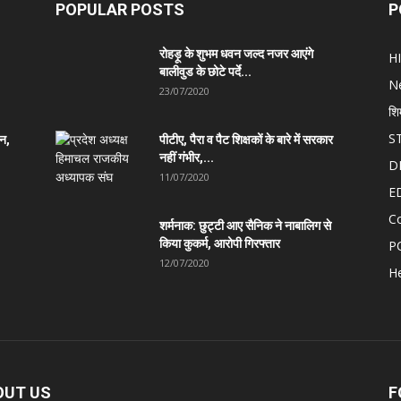
POPULAR POSTS
P
रोहड़ू के शुभम धवन जल्द नजर आएंगे
H
बालीवुड के छोटे पर्दे...
N
23/07/2020
शि
S
ान,
पीटीए, पैरा व पैट शिक्षकों के बारे में सरकार
नहीं गंभीर,...
D
11/07/2020
E
C
शर्मनाक: छुट्टी आए सैनिक ने नाबालिग से
किया कुकर्म, आरोपी गिरफ्तार
P
12/07/2020
He
OUT US
F