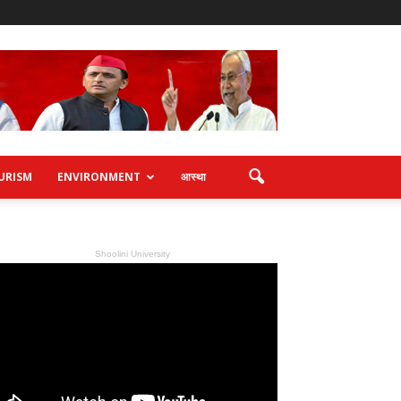
URISM
ENVIRONMENT
आस्था
Shoolini University