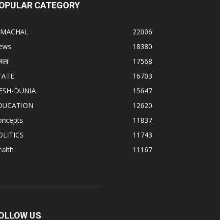
OPULAR CATEGORY
IMACHAL
22006
ews
18380
मला
17568
TATE
16703
ESH-DUNIA
15647
DUCATION
12620
oncepts
11837
OLITICS
11743
alth
11167
OLLOW US