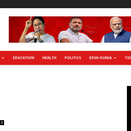
EDUCATION
HEALTH
POLITICS
DESH-DUNIA
TO
0