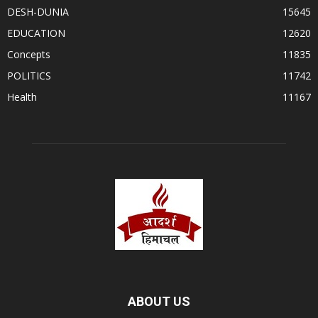
DESH-DUNIA
15645
EDUCATION
12620
Concepts
11835
POLITICS
11742
Health
11167
ABOUT US