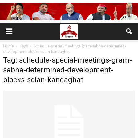
Home
Tags
Schedule-special-meetings-gram-sabha-determined-
development-blocks-solan-kandaghat
Tag: schedule-special-meetings-gram-
sabha-determined-development-
blocks-solan-kandaghat