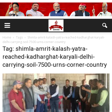
Home
Tags
Shimla-amrit-kalash-yatra-reached-kadharghat-karyali-
delhi-carrying-soil-7500-urns-corner-country
Tag: shimla-amrit-kalash-yatra-
reached-kadharghat-karyali-delhi-
carrying-soil-7500-urns-corner-country