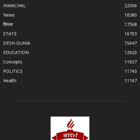
HIMACHAL
22006
News
18380
शिमला
17568
STATE
16703
DESH-DUNIA
15647
EDUCATION
12620
Concepts
11837
POLITICS
11743
Health
11167