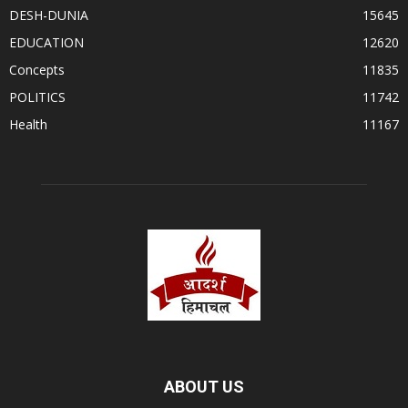
DESH-DUNIA
15645
EDUCATION
12620
Concepts
11835
POLITICS
11742
Health
11167
ABOUT US