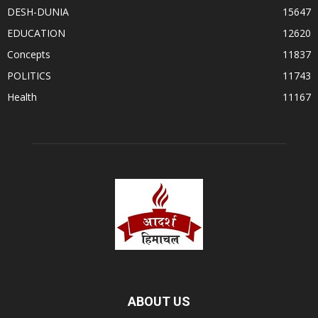
DESH-DUNIA
15647
EDUCATION
12620
Concepts
11837
POLITICS
11743
Health
11167
ABOUT US