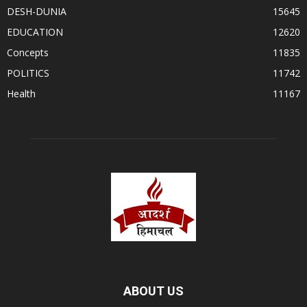
DESH-DUNIA
15645
EDUCATION
12620
Concepts
11835
POLITICS
11742
Health
11167
ABOUT US