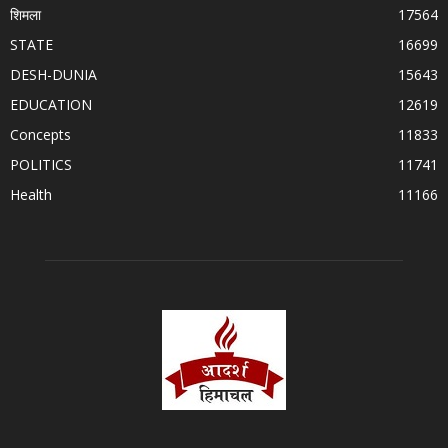
शिमला
17564
STATE
16699
DESH-DUNIA
15643
EDUCATION
12619
Concepts
11833
POLITICS
11741
Health
11166