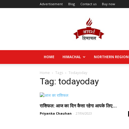
Advertisement
Blog
Contact us
Buy now
Aadarsh
Himachal
HOME
HIMACHAL
NORTHERN REGION
Home
Tags
Todayoday
Tag: todayoday
राशिफल: आज का दिन कैसा रहेगा आपके लिए….
Priyanka Chauhan
-
27/06/2023