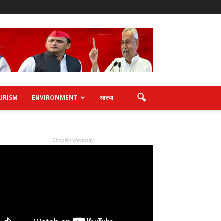
URISM
ENVIRONMENT
आस्था
Shoolini University