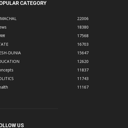
OPULAR CATEGORY
IMACHAL
22006
ews
18380
मला
17568
TATE
16703
ESH-DUNIA
15647
DUCATION
12620
oncepts
11837
OLITICS
11743
alth
11167
OLLOW US