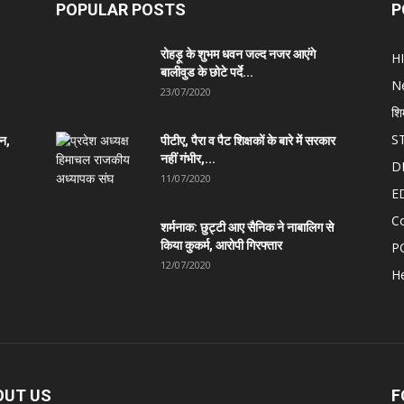
POPULAR POSTS
P
रोहड़ू के शुभम धवन जल्द नजर आएंगे
H
बालीवुड के छोटे पर्दे...
N
23/07/2020
शि
S
ान,
पीटीए, पैरा व पैट शिक्षकों के बारे में सरकार
नहीं गंभीर,...
D
11/07/2020
E
C
शर्मनाक: छुट्टी आए सैनिक ने नाबालिग से
किया कुकर्म, आरोपी गिरफ्तार
P
12/07/2020
He
OUT US
F