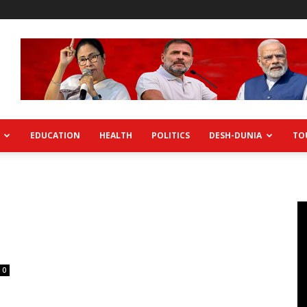
EDUCATION
HEALTH
POLITICS
DESH-DUNIA
TO
0