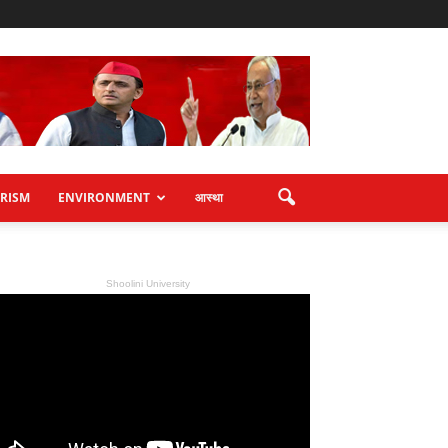
RISM
ENVIRONMENT
आस्था
Shoolini University