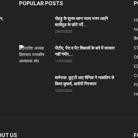
POPULAR POSTS
P
ान,
रोहड़ू के शुभम धवन जल्द नजर आएंगे
H
बालीवुड के छोटे पर्दे...
N
23/07/2020
शि
S
पीटीए, पैरा व पैट शिक्षकों के बारे में सरकार
नहीं गंभीर,...
D
11/07/2020
E
C
शर्मनाक: छुट्टी आए सैनिक ने नाबालिग से
किया कुकर्म, आरोपी गिरफ्तार
P
12/07/2020
H
OUT US
F