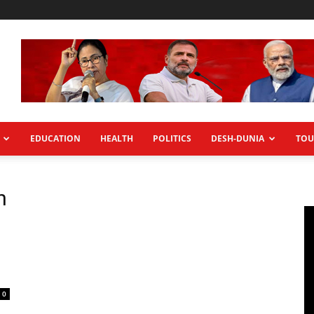
EDUCATION
HEALTH
POLITICS
DESH-DUNIA
TOU
h
0