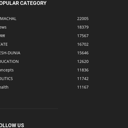
OPULAR CATEGORY
IMACHAL
22005
ews
18379
मला
17567
TATE
16702
ESH-DUNIA
15646
DUCATION
12620
oncepts
11836
OLITICS
11742
ealth
11167
OLLOW US