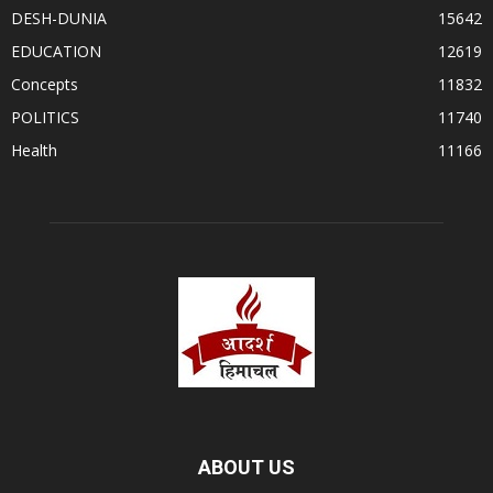
DESH-DUNIA
15642
EDUCATION
12619
Concepts
11832
POLITICS
11740
Health
11166
ABOUT US