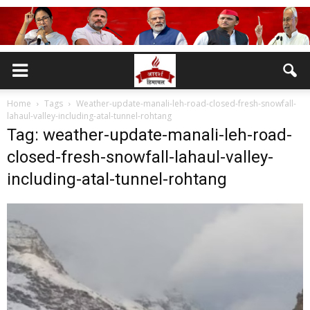
Home
Tags
Weather-update-manali-leh-road-closed-fresh-snowfall-
lahaul-valley-including-atal-tunnel-rohtang
Tag: weather-update-manali-leh-road-
closed-fresh-snowfall-lahaul-valley-
including-atal-tunnel-rohtang