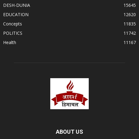
DESH-DUNIA
15645
EDUCATION
12620
Concepts
11835
POLITICS
11742
Health
11167
ABOUT US