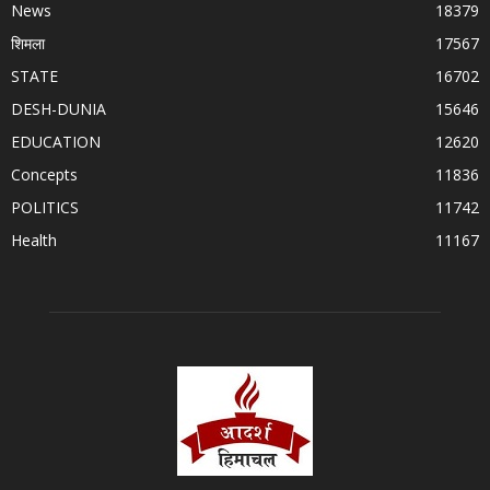
News
18379
शिमला
17567
STATE
16702
DESH-DUNIA
15646
EDUCATION
12620
Concepts
11836
POLITICS
11742
Health
11167