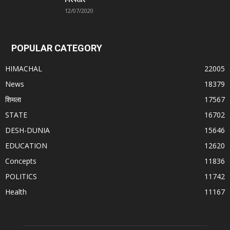
12/07/2020
POPULAR CATEGORY
HIMACHAL
22005
News
18379
शिमला
17567
STATE
16702
DESH-DUNIA
15646
EDUCATION
12620
Concepts
11836
POLITICS
11742
Health
11167