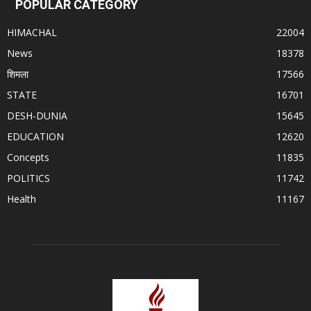
POPULAR CATEGORY
HIMACHAL
22004
News
18378
शिमला
17566
STATE
16701
DESH-DUNIA
15645
EDUCATION
12620
Concepts
11835
POLITICS
11742
Health
11167