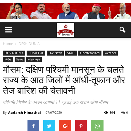
Home
DESH-DUNIA
DESH-DUNIA
HIMACHAL
Live News
STATE
Uncategorized
Weather
कोरोना
शिमला
स्पेशल न्यूज़
मौसम: दक्षिण पश्चिमी मानसून के चलते
राज्य के आठ जिलों में आंधी-तूफान और
तेज बारिश की चेतावनी
पश्चिमी विक्षोभ के कारण आगामी 11 जुलाई तक खराब रहेगा मौसम
By
Aadarsh Himachal
-
07/07/2020
394
0