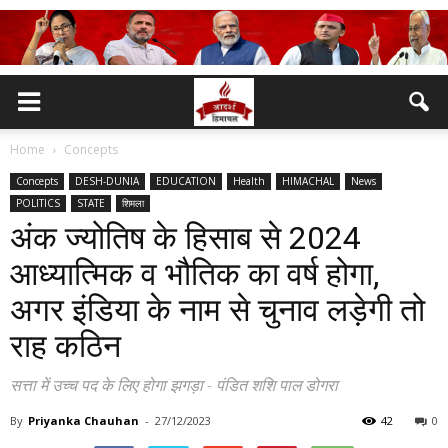
Home
Concepts
Concepts
DESH-DUNIA
EDUCATION
Health
HIMACHAL
News
POLITICS
STATE
शिमला
अंक ज्योतिष के हिसाब से 2024
आध्यात्मिक व भौतिक का वर्ष होगा,
अगर इंडिया के नाम से चुनाव लड़ेगी तो
राह कठिन
सत्ता में उच्च पद के लिए होगा झगड़ा - पंडित शशि पाल डोगरा
By
Priyanka Chauhan
-
27/12/2023
42
0