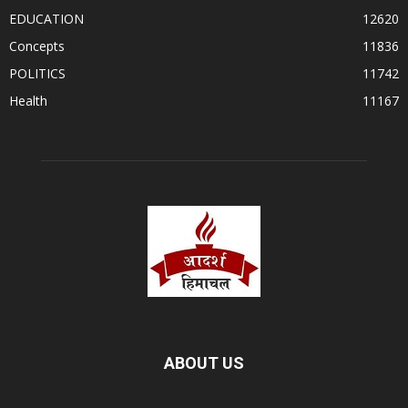
EDUCATION
12620
Concepts
11836
POLITICS
11742
Health
11167
ABOUT US