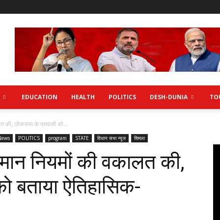
EDUCATION
HEALTH
POLITICS
DESH-DUNIA
TO
लत की, लोकसभा के प्रयासों को...
News
POLITICS
program
STATE
विधान सभा न्यूज
शिमला
कसमान नियमों की वकालत की,
को बताया ऐतिहासिक-