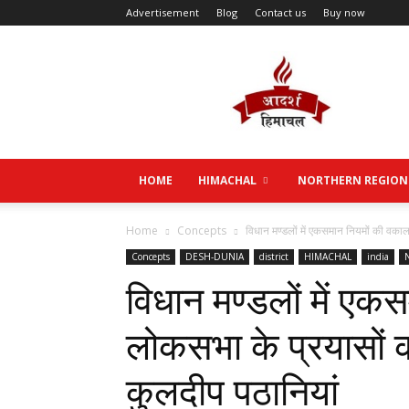
Advertisement
Blog
Contact us
Buy now
Aadarsh
Himachal
HOME
HIMACHAL
NORTHERN REGION
Home
Concepts
विधान मण्डलों में एकसमान नियमों की वका
Concepts
DESH-DUNIA
district
HIMACHAL
india
विधान मण्डलों में ए
लोकसभा के प्रयासों 
कुलदीप पठानियां