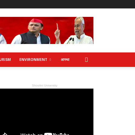
URISM
ENVIRONMENT
आस्था
Shoolini University