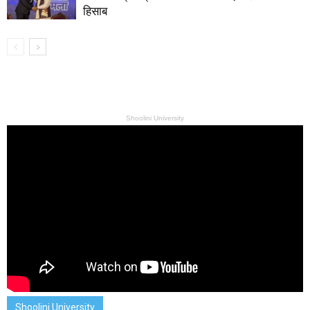
हिसाब
Shoolini University
Shoolini University