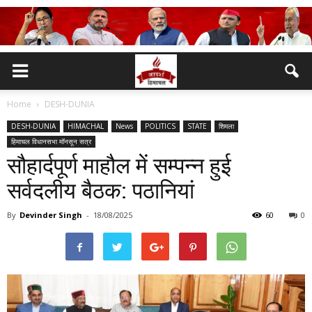
Home
DESH-DUNIA
DESH-DUNIA
HIMACHAL
News
POLITICS
STATE
शिमला
हिमाचल विधानसभा मॉनसून सत्र
सौहार्दपूर्ण माहौल में सम्पन्न हुई
सर्वदलीय बैठक: पठानियां
By
Devinder Singh
-
18/08/2025
60
0