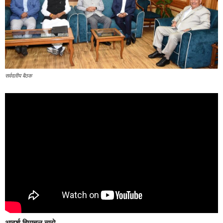
सर्वदलीय बैठक
आदर्श हिमाचल ब्यूरो