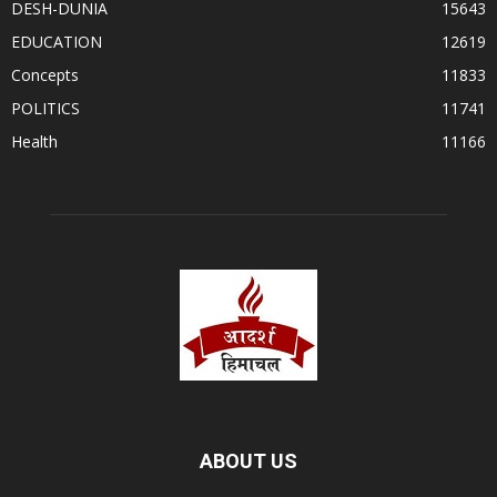
DESH-DUNIA
15643
EDUCATION
12619
Concepts
11833
POLITICS
11741
Health
11166
ABOUT US