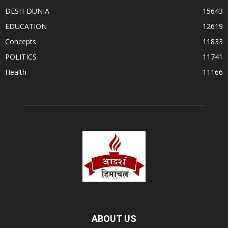
DESH-DUNIA
15643
EDUCATION
12619
Concepts
11833
POLITICS
11741
Health
11166
ABOUT US