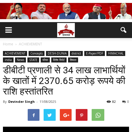
Home
ACHIEVEMENT
ACHIEVEMENT
Concepts
DESH-DUNIA
district
E-Paper/PDF
HIMACHAL
india
News
STATE
फीचर
विशेष रिपोर्ट
शिमला
डीबीटी प्रणाली से 34 लाख लाभार्थियों
के खातों में 2370.65 करोड़ रूपये की
राशि हस्तांतरित
By
Devinder Singh
-
11/08/2025
82
0