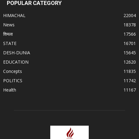
POPULAR CATEGORY
HIMACHAL
22004
News
18378
शिमला
17566
STATE
16701
DESH-DUNIA
15645
EDUCATION
12620
Concepts
11835
POLITICS
11742
Health
11167