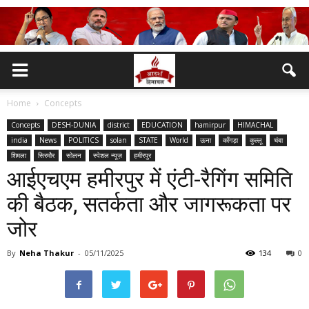
Home
Concepts
Concepts
DESH-DUNIA
district
EDUCATION
hamirpur
HIMACHAL
india
News
POLITICS
solan
STATE
World
ऊना
काँगड़ा
कुल्लू
चंबा
शिमला
सिरमौर
सोलन
स्पेशल न्यूज़
हमीरपुर
आईएचएम हमीरपुर में एंटी-रैगिंग समिति
की बैठक, सतर्कता और जागरूकता पर
जोर
By
Neha Thakur
-
05/11/2025
134
0