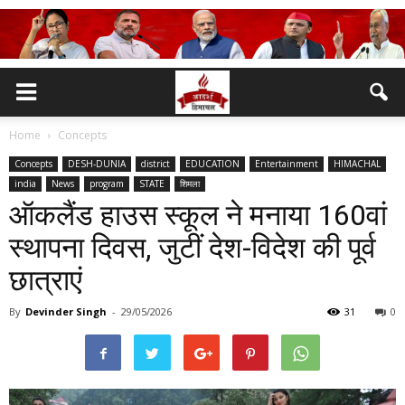
Home
Concepts
Concepts
DESH-DUNIA
district
EDUCATION
Entertainment
HIMACHAL
india
News
program
STATE
शिमला
ऑकलैंड हाउस स्कूल ने मनाया 160वां
स्थापना दिवस, जुटीं देश-विदेश की पूर्व
छात्राएं
By
Devinder Singh
-
29/05/2026
31
0