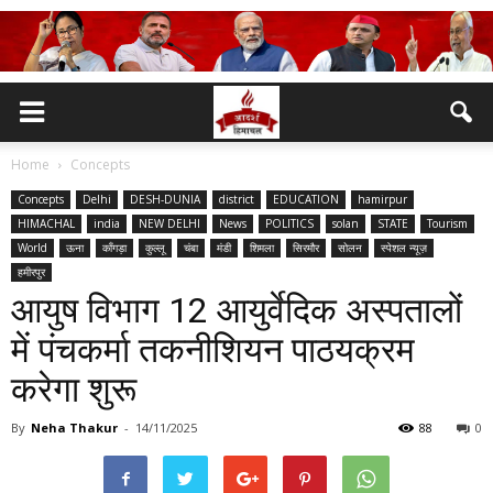
Home
Concepts
Concepts
Delhi
DESH-DUNIA
district
EDUCATION
hamirpur
HIMACHAL
india
NEW DELHI
News
POLITICS
solan
STATE
Tourism
World
ऊना
काँगड़ा
कुल्लू
चंबा
मंडी
शिमला
सिरमौर
सोलन
स्पेशल न्यूज़
हमीरपुर
आयुष विभाग 12 आयुर्वेदिक अस्पतालों
में पंचकर्मा तकनीशियन पाठयक्रम
करेगा शुरू
By
Neha Thakur
-
14/11/2025
88
0