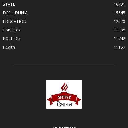
STATE
16701
DESH-DUNIA
15645
EDUCATION
12620
Concepts
11835
POLITICS
11742
Health
11167