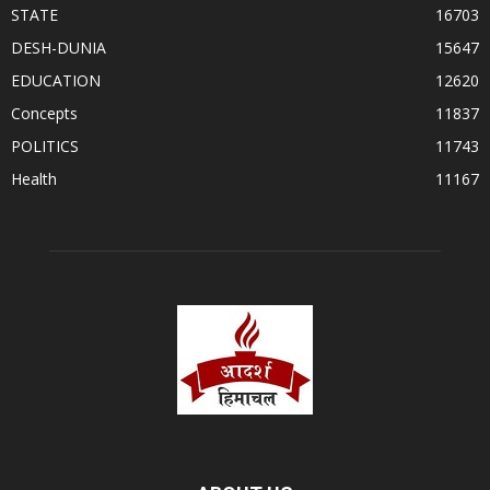
STATE
16703
DESH-DUNIA
15647
EDUCATION
12620
Concepts
11837
POLITICS
11743
Health
11167