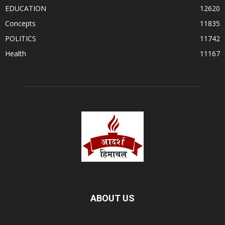
EDUCATION
12620
Concepts
11835
POLITICS
11742
Health
11167
ABOUT US