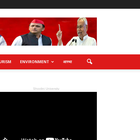
URISM
ENVIRONMENT
आस्था
Shoolini University