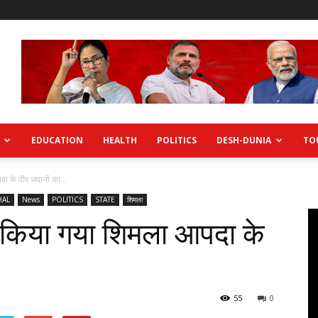
EDUCATION
HEALTH
POLITICS
DESH-DUNIA
TO
दा के वीर जवानों का...
HAL
News
POLITICS
STATE
शिमला
ें किया गया शिमला आपदा के
55
0