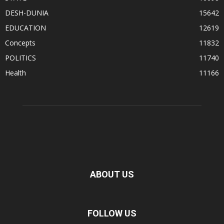
DESH-DUNIA
15642
EDUCATION
12619
Concepts
11832
POLITICS
11740
Health
11166
ABOUT US
FOLLOW US