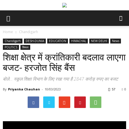
Home
Chandigarh
Chandigarh
DESH-DUNIA
EDUCATION
HIMACHAL
NEW DELHI
News
POLITICS
शिमला
शिक्षा क्षेत्र में क्रांतिकारी बदलाव लाएगा
बजट- हरजोत सिंह बैंस
बोले... स्कूल शिक्षा विभाग के लिए रखा गया है 2847 करोड़ रुपए का बजट
By
Priyanka Chauhan
-
10/03/2023
57
0