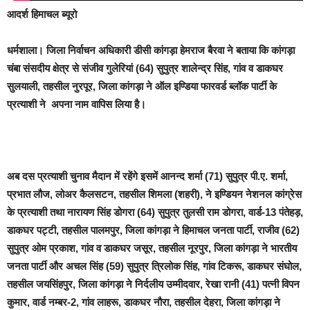
आदर्श हिमाचल ब्यूरो
धर्मशाला।
जिला निर्वाचन अधिकारी डीसी कांगड़ा हेमराज बैरवा ने बताया कि कांगड़ा
चंबा संसदीय क्षेत्र से संजीव गुलेरियां (64) सुपुत्र शालेन्द्र सिंह, गांव व डाकघर
सुलयाली, तहसील नुरपूर, जिला कांगड़ा ने ऑल इण्डिया फारवर्ड ब्लॉक पार्टी के
प्रत्याशी ने अपना नाम वापिस लिया है।
अब दस प्रत्याशी चुनाव मैदान में रहेंगे इसमें आनन्द शर्मा (71) सुपुत्र पी.ए. शर्मा,
प्रभात लौज, लोअर कैलसटन, तहसील शिमला (शहरी), ने इण्डियन नेशनल कांग्रेस
के प्रत्याशी तथा नारायण सिंह डोगरा (64) सुपुत्र तुलसी राम डोगरा, वार्ड-13 पंतेहड़,
डाकघर पट्टी, तहसील पालमपुर, जिला कांगड़ा ने हिमाचल जनता पार्टी, राजीव (62)
सुपुत्र ओम प्रकाश, गांव व डाकघर जसूर, तहसील नूरपुर, जिला कांगड़ा ने भारतीय
जनता पार्टी और अचल सिंह (59) सुपुत्र त्रिलोक सिंह, गांव टिकरू, डाकघर संघोल,
तहसील जयसिंहपुर, जिला कांगड़ा ने निर्दलीय उम्मीदवार, रेखा रानी (41) पत्नी विपन
कुमार, वार्ड नम्बर-2, गांव लाहरू, डाकघर नौरा, तहसील देहरा, जिला कांगड़ा ने