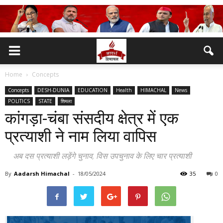
Home
Concepts
Concepts
DESH-DUNIA
EDUCATION
Health
HIMACHAL
News
POLITICS
STATE
शिमला
कांगड़ा-चंबा संसदीय क्षेत्र में एक
प्रत्याशी ने नाम लिया वापिस
अब दस प्रत्याशी लड़ेंगे चुनाव, विस उपचुनाव के लिए चार प्रत्याशी
By
Aadarsh Himachal
-
18/05/2024
35
0