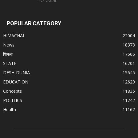
12/07/2020
POPULAR CATEGORY
HIMACHAL
22004
News
18378
शिमला
17566
STATE
16701
DESH-DUNIA
15645
EDUCATION
12620
Concepts
11835
POLITICS
11742
Health
11167