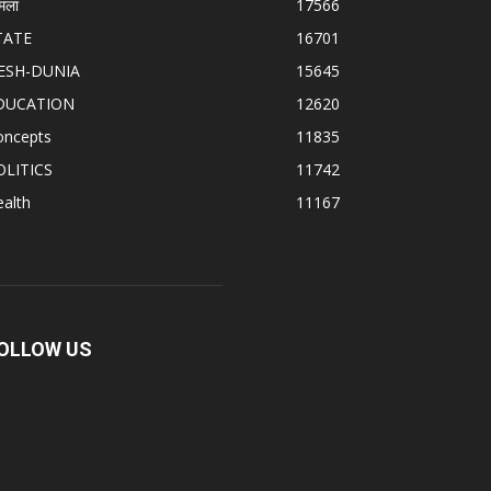
मला
17566
TATE
16701
ESH-DUNIA
15645
DUCATION
12620
oncepts
11835
OLITICS
11742
alth
11167
OLLOW US