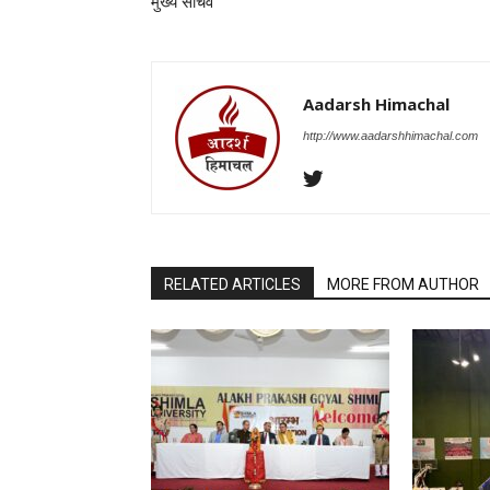
मुख्य सचिव
Aadarsh Himachal
http://www.aadarshhimachal.com
RELATED ARTICLES
MORE FROM AUTHOR