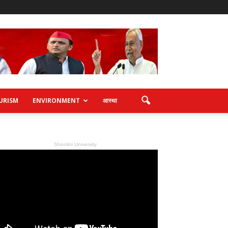
URISM
ENVIRONMENT
आस्था
Shoolini University