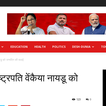
EDUCATION
HEALTH
POLITICS
DESH-DUNIA
TO
नायडू को जन्मदिन की बधाई
ष्ट्रपति वेंकैया नायडू को
123
0