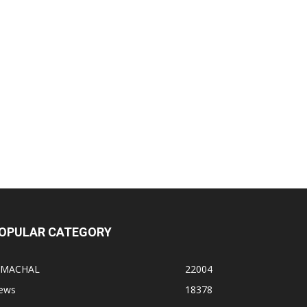
OPULAR CATEGORY
IMACHAL
22004
ews
18378