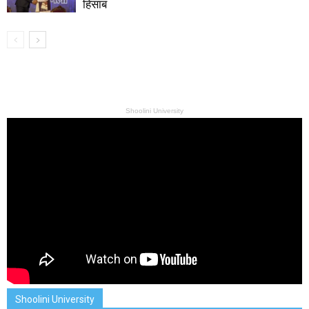
हिसाब
Shoolini University
Shoolini University