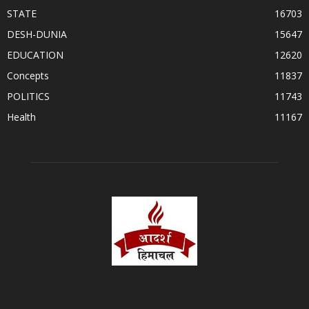
STATE
16703
DESH-DUNIA
15647
EDUCATION
12620
Concepts
11837
POLITICS
11743
Health
11167