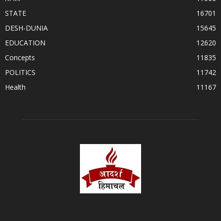
STATE
16701
DESH-DUNIA
15645
EDUCATION
12620
Concepts
11835
POLITICS
11742
Health
11167