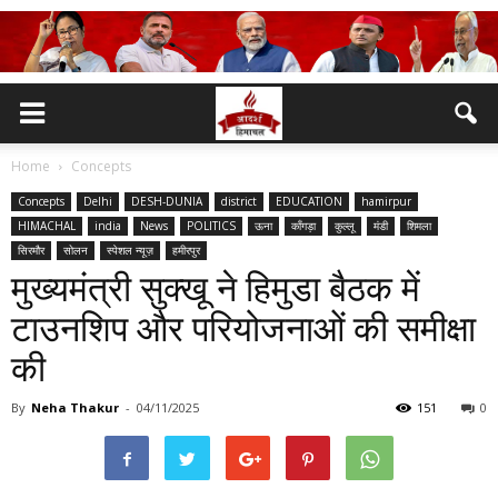
Home
Concepts
Concepts
Delhi
DESH-DUNIA
district
EDUCATION
hamirpur
HIMACHAL
india
News
POLITICS
ऊना
काँगड़ा
कुल्लू
मंडी
शिमला
सिरमौर
सोलन
स्पेशल न्यूज़
हमीरपुर
मुख्यमंत्री सुक्खू ने हिमुडा बैठक में
टाउनशिप और परियोजनाओं की समीक्षा
की
By
Neha Thakur
-
04/11/2025
151
0