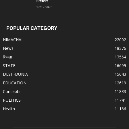
गिरफ्तार
12/07/2020
POPULAR CATEGORY
HIMACHAL
22002
News
18376
शिमला
17564
STATE
16699
DESH-DUNIA
15643
EDUCATION
12619
Concepts
11833
POLITICS
11741
Health
11166