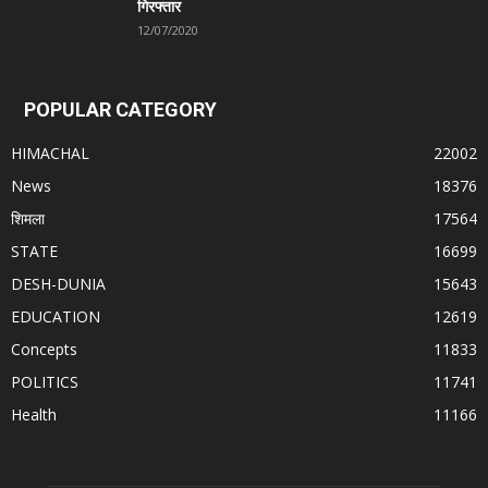
गिरफ्तार
12/07/2020
POPULAR CATEGORY
HIMACHAL
22002
News
18376
शिमला
17564
STATE
16699
DESH-DUNIA
15643
EDUCATION
12619
Concepts
11833
POLITICS
11741
Health
11166