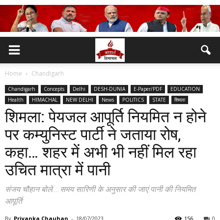
Home
Chandigarh
Chandigarh
Concepts
Delhi
DESH-DUNIA
E-Paper/PDF
EDUCATION
Health
HIMACHAL
NEW DELHI
News
POLITICS
STATE
शिमला
शिमला: पेयजल आपूर्ति नियमित न होने
पर कम्युनिस्ट पार्टी ने जताया रोष,
कहा… शहर में अभी भी नहीं मिल रहा
उचित मात्रा में पानी
संजय चौहान बोले....समय सारिणी के अनुसार की जाएं पानी की नियमित
आपूर्ति
By
Priyanka Chauhan
-
18/07/2023
156
0