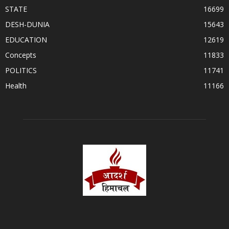
STATE
16699
DESH-DUNIA
15643
EDUCATION
12619
Concepts
11833
POLITICS
11741
Health
11166