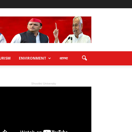
URISM
ENVIRONMENT
आस्था
Shoolini University