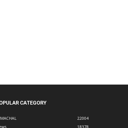
OPULAR CATEGORY
IMACHAL
22004
ews
18378